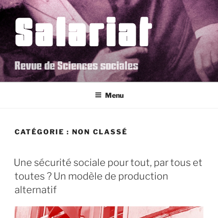
Aller
Salariat
au
contenu
principal
Revue de Sciences sociales
Menu
CATÉGORIE :
NON CLASSÉ
Une sécurité sociale pour tout, par tous et
toutes ? Un modèle de production
alternatif