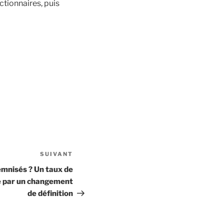
nctionnaires, puis
SUIVANT
Article
suivant
mnisés ? Un taux de
té par un changement
de définition