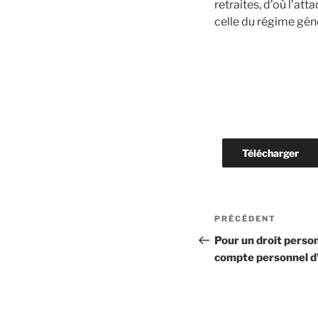
retraites, d’où l’att
celle du régime géné
Télécharger
Navigation
Article
PRÉCÉDENT
de
précédent
Pour un droit person
compte personnel d’
l’article