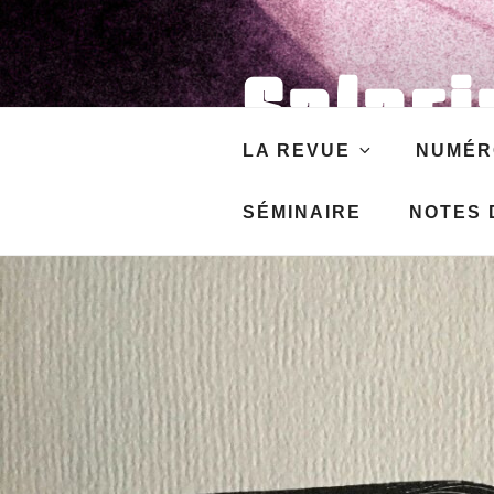
Aller
au
contenu
Salari
principal
LA REVUE
NUMÉR
Revue de Sciences socia
SÉMINAIRE
NOTES D