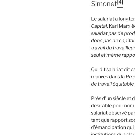
[4]
Simonet
Le salariat a longt
Capital
, Karl Marx éc
salariat pas de prod
donc pas de capital e
travail du travaille
seul et même rappo
Qui dit salariat dit 
réuni·es dans la
Prem
de travail équitable
Près d’un siècle et 
désirable pour nombr
salariat observé pa
tant que rapport soci
d’émancipation qui s
institutions du sala