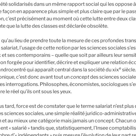
t été solidarisés dans un même rapport social qui les oppose
façon en apparence plus simple et plus claire que par le pass
ion, c’est précisément au moment où cette lutte entre deux cl
te que la lutte des classes est déclarée obsolète.
 qu’au lieu de prendre toute la mesure de ces profondes tra
salariat, l’usage de cette notion par les sciences sociales s’e
et ses contemporains – quelle que soit par ailleurs leur sensib
on forgée pour identifier, décrire et expliquer une relation é
e
androcentré qui apparaît central dans la société du xix
siècle.
nique, c’est donc avant tout un
concept
des sciences sociale
es interrogations. Philosophes, économistes, sociologues s’
re le réel qu’ils ont sous les yeux.
s tard, force est de constater que le terme salariat n’est plus 
es sciences sociales, une simple réalité juridico-administrativ
 et au mieux une catégorie mais jamais un concept. Chacun 
ent « salarié » tandis que, statistiquement, l’Insee comptabil
ombre d’« indépendants » puis mesure l’évolution de leur part r