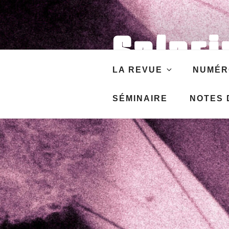
Aller
au
contenu
Salari
principal
LA REVUE
NUMÉR
Revue de Sciences socia
SÉMINAIRE
NOTES D