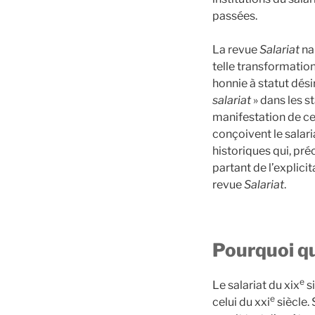
passées.
La revue
Salariat
na
telle transformation
honnie à statut désir
salariat
» dans les s
manifestation de ce
conçoivent le salar
historiques qui, pr
partant de l’explici
revue
Salariat
.
Pourquoi que
e
Le salariat du xix
si
e
celui du xxi
siècle. 