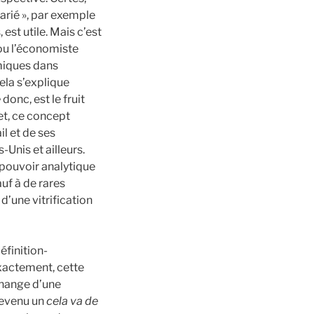
larié », par exemple
est utile. Mais c’est
ou l’économiste
omiques dans
ela s’explique
e
donc, est le fruit
fet, ce concept
il et de ses
-Unis et ailleurs.
 pouvoir analytique
auf à de rares
d’une vitrification
éfinition-
 exactement, cette
échange d’une
devenu un
cela va de