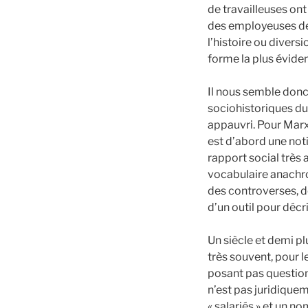
de travailleuses on
des employeuses de 
l’histoire ou divers
forme la plus éviden
Il nous semble donc
sociohistoriques du 
appauvri. Pour Marx 
est d’abord une noti
rapport social très 
vocabulaire anachro
des controverses, d
d’un outil pour décri
Un siècle et demi plu
très souvent, pour l
posant pas question
n’est pas juridiquem
« salariés » et un n