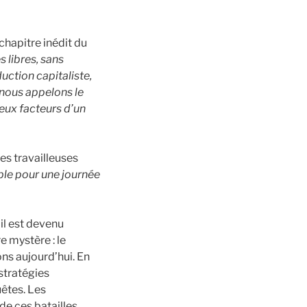
chapitre inédit du
 libres, sans
uction capitaliste,
e nous appelons le
deux facteurs d’un
les travailleuses
able pour une journée
 il est devenu
e mystère : le
ns aujourd’hui. En
 stratégies
uêtes. Les
de ces batailles