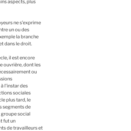
ains aspects, plus
oyeurs ne s’exprime
entre un ou des
 exemple la branche
et dans le droit.
cle, il est encore
e ouvrière, dont les
 nécessairement ou
ssions
à l’instar des
ctions sociales
e plus tard, le
des segments de
le groupe social
t fut un
nts de travailleurs et