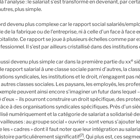
 là l’analyse : le salariat s’est transformé en devenant, par cert
utres, plus simple.
bord devenu plus complexe car le rapport social salariés/empl
le de la fabrique ou de l’entreprise, ni à celle d’un face à face 
apitaliste. Ce rapport se joue à plusieurs échelles comme par
essionnel. Il s’est par ailleurs cristallisé dans des institutions 
e
 aussi devenu plus simple car dans la première partie du xx
siè
le rapport salarial à une classe sociale parmi d’autres, la class
tations syndicales, les institutions et le droit, n’engagent pas
 autres classes sociales. Les paysans, les employés, les profe
exemple peuvent ainsi encore s’imaginer un futur dans lequel – 
 d’eux – ils pourront construire un droit spécifique, des prote
râce à des organisations syndicales spécifiques. Près d’un siècl
alisé numériquement et la catégorie de salariat a solidarisé 
availleuses : au groupe social « ouvrier » sont venus s’ajouter 
 les « cadres » dont il faut noter que leur intégration au salaria
[7]
stoire particulièrement significatif
. Qui plus est, ces segme