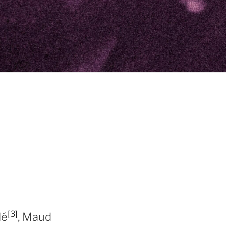
[3]
lé
, Maud