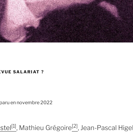
EVUE SALARIAT ?
1 paru en novembre 2022
[1]
[2]
stel
, Mathieu Grégoire
, Jean-Pascal Hige