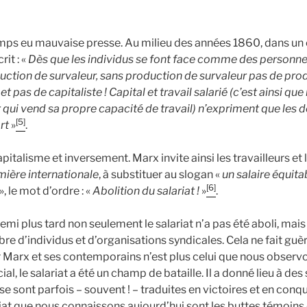
emps eu mauvaise presse. Au milieu des années 1860, dans un 
rit : «
Dès que les individus se font face comme des personnes
uction de survaleur, sans production de survaleur pas de prod
t pas de capitaliste ! Capital et travail salarié (c’est ainsi qu
ur qui vend sa propre capacité de travail) n’expriment que les 
[5]
rt
»
.
capitalisme et inversement. Marx invite ainsi les travailleurs et 
ière internationale
, à substituer au slogan «
un salaire équit
[6]
», le mot d’ordre : «
Abolition du salariat !
»
.
demi plus tard non seulement le salariat n’a pas été aboli, mais
e d’individus et d’organisations syndicales. Cela ne fait guèr
r Marx et ses contemporains n’est plus celui que nous observo
al, le salariat a été un champ de bataille. Il a donné lieu à des
e sont parfois – souvent ! – traduites en victoires et en conq
riat que nous connaissons aujourd’hui sont les buttes témoins 