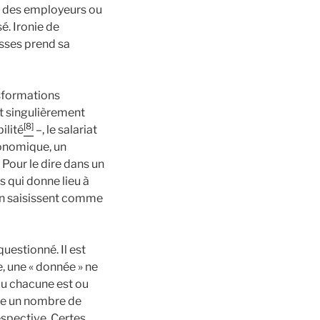
 à des employeurs ou
é. Ironie de
asses prend sa
nsformations
st singulièrement
[8]
ilité
–, le salariat
conomique, un
 Pour le dire dans un
s qui donne lieu à
en saisissent comme
questionné. Il est
e, une « donnée » ne
ou chacune est ou
ise un nombre de
espective. Certes,