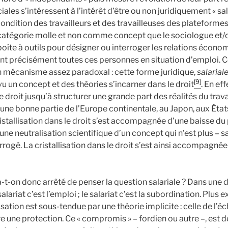
iales s’intéressent à l’intérêt d’être ou non juridiquement « sa
condition des travailleurs et des travailleuses des plateformes, 
catégorie molle et non comme concept que le sociologue et/
boîte à outils pour désigner ou interroger les relations écon
ent précisément toutes ces personnes en situation d’emploi. C
 mécanisme assez paradoxal : cette forme juridique,
salarial
[9]
 vu un concept et des théories s’incarner dans le droit
. En ef
e droit jusqu’à structurer une grande part des réalités du trava
 une bonne partie de l’Europe continentale, au Japon, aux États
istallisation dans le droit s’est accompagnée d’une baisse du
une neutralisation scientifique d’un concept qui n’est plus – s
rrogé. La cristallisation dans le droit s’est ainsi accompagnée 
t-on donc arrêté de penser la question salariale ? Dans une d
 salariat c’est l’emploi ; le salariat c’est la subordination. Plus
isation est sous-tendue par une théorie implicite : celle de l’
e une protection. Ce « compromis » – fordien ou autre –, est 